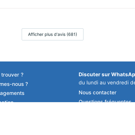
Afficher plus d‘avis (681)
Discuter sur WhatsA
 trouver ?
du lundi au vendredi d
mes-nous ?
Nous contacter
gagements
Questions fréquentes
cation
Le coin presse
duits
Devenir revendeur·se
ents
Recrutement
auté