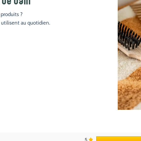
e de bain
 produits ?
 utilisent au quotidien.
5