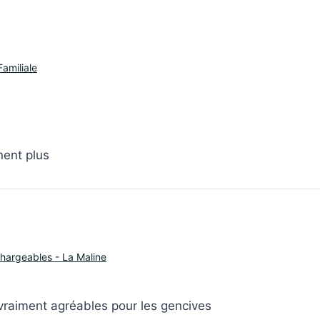
amiliale
nent plus
chargeables - La Maline
 vraiment agréables pour les gencives