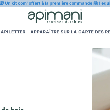
🎁 Un kit com' offert à la première commande
🤗 1 équ
APILETTER
APPARAÎTRE SUR LA CARTE DES 