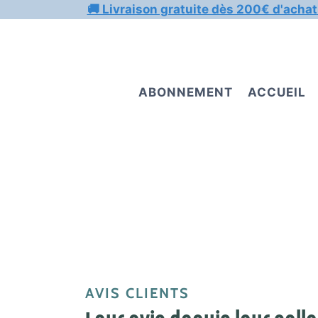
Aller
🚚 Livraison gratuite dès 200€ d'achat
au
contenu
ABONNEMENT
ACCUEIL
AVIS CLIENTS