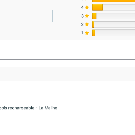
4
3
2
1
bois rechargeable - La Maline