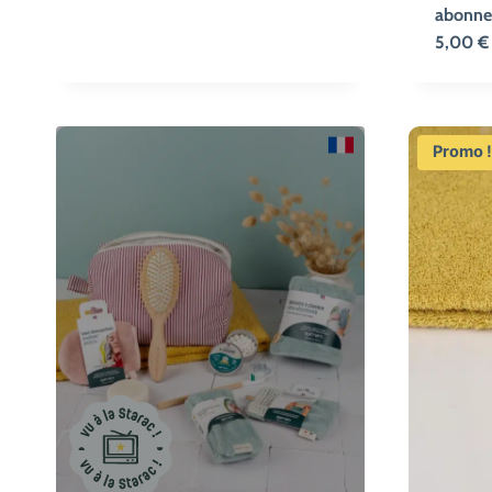
prix
prix
abonne
initial
actuel
5,00
€
était :
est :
18,60 €.
15,70 €.
Promo 