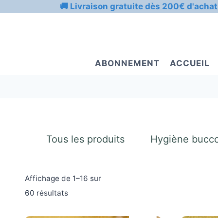
Aller
🚚 Livraison gratuite dès 200€ d'achat
au
contenu
ABONNEMENT
ACCUEIL
Tous les produits
Hygiène bucco
Affichage de 1–16 sur
60 résultats