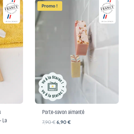
Promo !
s
Porte-savon aimanté
– La
Le
Le
7,90
€
6,90
€
prix
prix