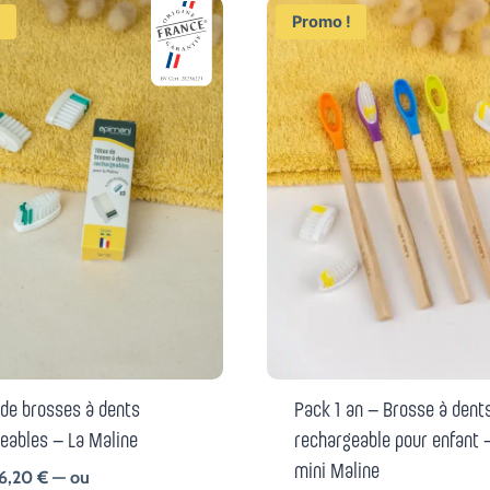
!
Promo !
 de brosses à dents
Pack 1 an – Brosse à dent
eables – La Maline
rechargeable pour enfant 
mini Maline
Le
Le
6,20
€
—
ou