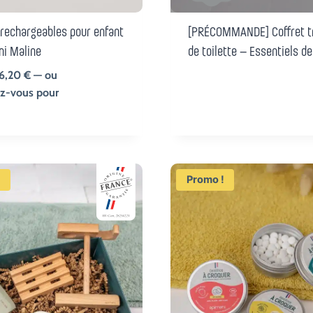
 rechargeables pour enfant
[PRÉCOMMANDE] Coffret t
ni Maline
de toilette – Essentiels d
Le
Le
6,20
€
—
ou
prix
prix
z-vous pour
initial
actuel
était :
est :
8,70 €.
6,20 €.
!
Promo !