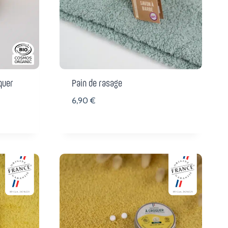
quer
Pain de rasage
6,90
€