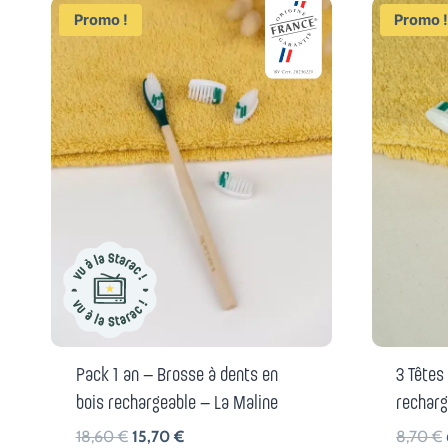
Promo !
Promo 
Pack 1 an – Brosse à dents en
3 Têtes
bois rechargeable – La Maline
recharg
Le
Le
18,60
€
15,70
€
8,70
€