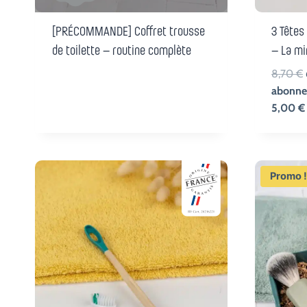
[PRÉCOMMANDE] Coffret trousse
3 Têtes
de toilette – routine complète
– La mi
8,70
€
abonne
5,00
€
Promo 