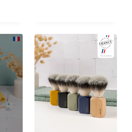
initial
actuel
était :
est :
7,90 €.
6,90 €.