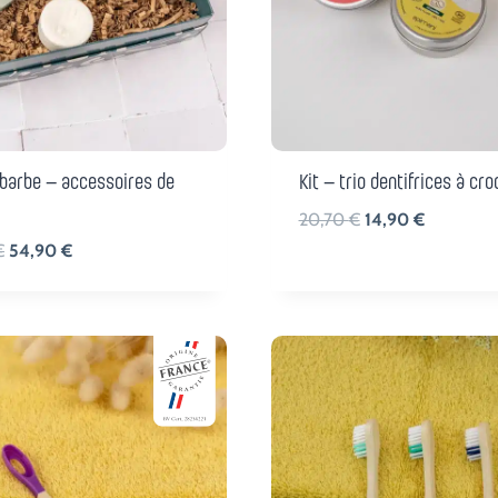
 barbe – accessoires de
Kit – trio dentifrices à cro
Le
Le
20,70
€
14,90
€
prix
prix
Le
Le
€
54,90
€
initial
actuel
prix
prix
était :
est :
initial
actuel
20,70 €.
14,90 €.
était :
est :
62,00 €.
54,90 €.