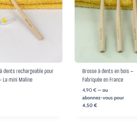
à dents rechargeable pour
Brosse à dents en bois –
– La mini Maline
Fabriquée en France
4,90
€
—
ou
abonnez-vous pour
4,50
€