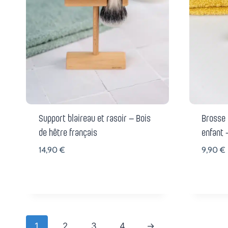
Support blaireau et rasoir – Bois
Brosse 
de hêtre français
enfant 
14,90
€
9,90
€
1
2
3
4
→