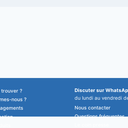
Discuter sur WhatsA
 trouver ?
du lundi au vendredi d
mes-nous ?
Nous contacter
gagements
Questions fréquentes
cation
Le coin presse
duits