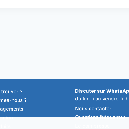
Discuter sur WhatsA
 trouver ?
du lundi au vendredi d
mes-nous ?
Nous contacter
gagements
Questions fréquentes
cation
Le coin presse
duits