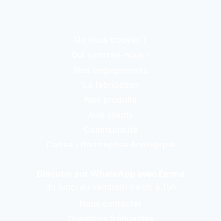
Où nous trouver ?
Qui sommes-nous ?
Nos engagements
La fabrication
Nos produits
Avis clients
Communauté
Cadeau d’entreprise écologique
Discuter sur WhatsApp avec Emma
du lundi au vendredi de 8h à 15h
Nous contacter
Questions fréquentes