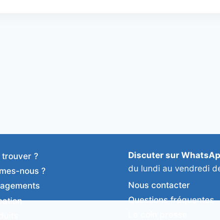
Discuter sur WhatsA
 trouver ?
du lundi au vendredi d
mes-nous ?
Nous contacter
gagements
Questions fréquentes
cation
Le coin presse
duits