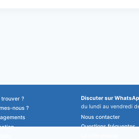
Discuter sur WhatsA
 trouver ?
du lundi au vendredi d
mes-nous ?
Nous contacter
gagements
Questions fréquentes
cation
Le coin presse
duits