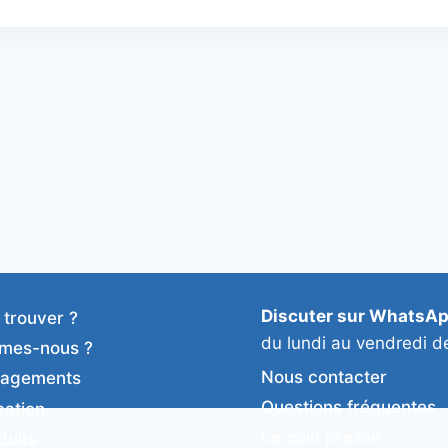
Discuter sur WhatsA
 trouver ?
du lundi au vendredi d
mes-nous ?
Nous contacter
gagements
Questions fréquentes
cation
Le coin presse
duits