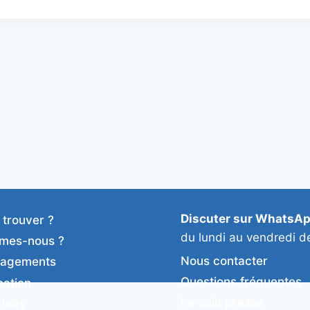
Discuter sur WhatsA
 trouver ?
du lundi au vendredi d
mes-nous ?
Nous contacter
gagements
Questions fréquentes
cation
Le coin presse
duits