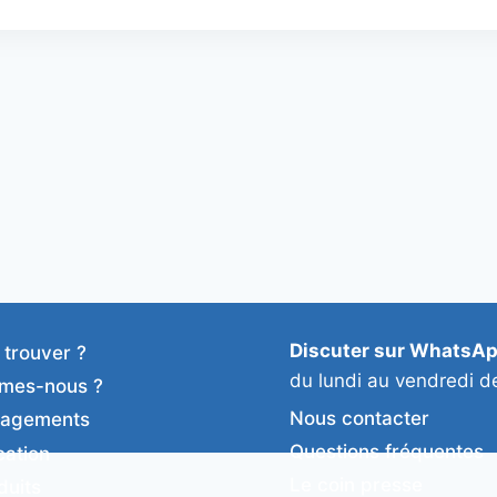
Discuter sur WhatsA
 trouver ?
du lundi au vendredi d
mes-nous ?
Nous contacter
gagements
Questions fréquentes
cation
Le coin presse
duits