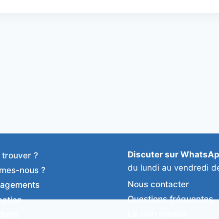
Discuter sur WhatsA
 trouver ?
du lundi au vendredi d
mes-nous ?
Nous contacter
gagements
Questions fréquentes
cation
Le coin presse
duits