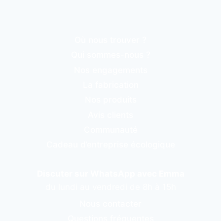
Où nous trouver ?
Qui sommes-nous ?
Nos engagements
La fabrication
Nos produits
Avis clients
Communauté
Cadeau d’entreprise écologique
Discuter sur WhatsApp avec Emma
du lundi au vendredi de 8h à 15h
Nous contacter
Questions fréquentes