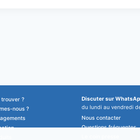
Discuter sur WhatsA
 trouver ?
du lundi au vendredi d
mes-nous ?
Nous contacter
gagements
Questions fréquentes
cation
Le coin presse
duits