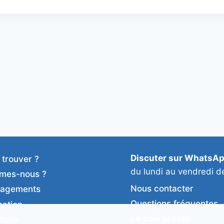
Discuter sur WhatsA
 trouver ?
du lundi au vendredi d
mes-nous ?
Nous contacter
gagements
Questions fréquentes
cation
Le coin presse
duits