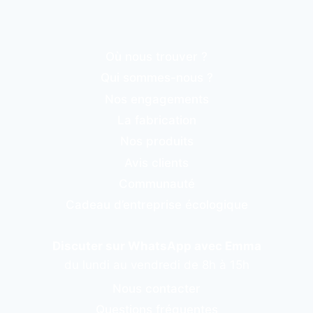
Où nous trouver ?
Qui sommes-nous ?
Nos engagements
La fabrication
Nos produits
Avis clients
Communauté
Cadeau d’entreprise écologique
Discuter sur WhatsApp avec Emma
du lundi au vendredi de 8h à 15h
Nous contacter
Questions fréquentes