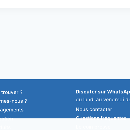
Discuter sur WhatsA
 trouver ?
du lundi au vendredi d
mes-nous ?
Nous contacter
gagements
Questions fréquentes
cation
Le coin presse
duits