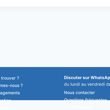
Discuter sur WhatsA
 trouver ?
du lundi au vendredi d
mes-nous ?
Nous contacter
gagements
Questions fréquentes
cation
Le coin presse
duits