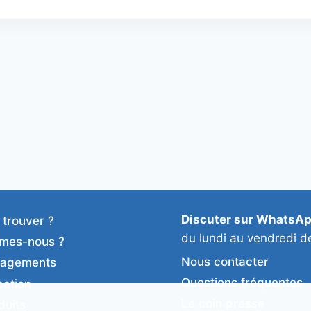
Discuter sur WhatsA
 trouver ?
du lundi au vendredi d
mes-nous ?
Nous contacter
gagements
Questions fréquentes
cation
Le coin presse
duits