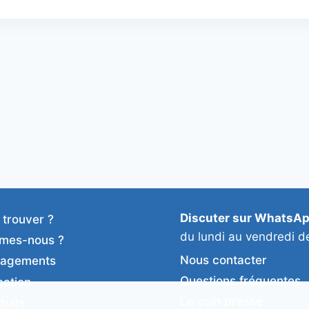
Discuter sur WhatsA
 trouver ?
du lundi au vendredi d
mes-nous ?
Nous contacter
gagements
Questions fréquentes
cation
Le coin presse
duits