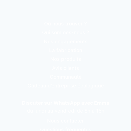
Où nous trouver ?
Qui sommes-nous ?
Nos engagements
La fabrication
Nos produits
Avis clients
Communauté
Cadeau d’entreprise écologique
Discuter sur WhatsApp avec Emma
du lundi au vendredi de 8h à 15h
Nous contacter
Questions fréquentes