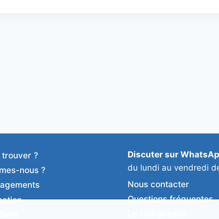
Discuter sur WhatsA
 trouver ?
du lundi au vendredi d
mes-nous ?
Nous contacter
gagements
Questions fréquentes
cation
Le coin presse
duits