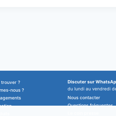
Discuter sur WhatsA
 trouver ?
du lundi au vendredi d
mes-nous ?
Nous contacter
gagements
Questions fréquentes
cation
Le coin presse
duits