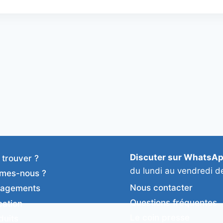
Discuter sur WhatsA
 trouver ?
du lundi au vendredi d
mes-nous ?
Nous contacter
gagements
Questions fréquentes
cation
Le coin presse
duits