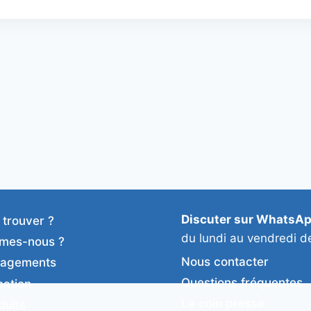
Discuter sur WhatsA
 trouver ?
du lundi au vendredi d
mes-nous ?
Nous contacter
gagements
Questions fréquentes
cation
Le coin presse
duits