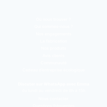
Où nous trouver ?
Qui sommes-nous ?
Nos engagements
La fabrication
Nos produits
Avis clients
Communauté
Cadeau d’entreprise écologique
Discuter sur WhatsApp avec Emma
du lundi au vendredi de 8h à 15h
Nous contacter
Questions fréquentes