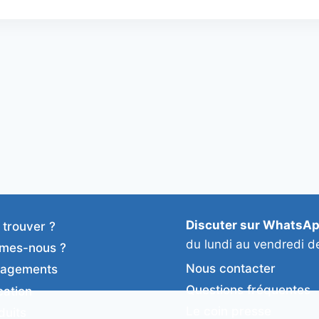
Discuter sur WhatsA
 trouver ?
du lundi au vendredi d
mes-nous ?
Nous contacter
gagements
Questions fréquentes
cation
Le coin presse
duits