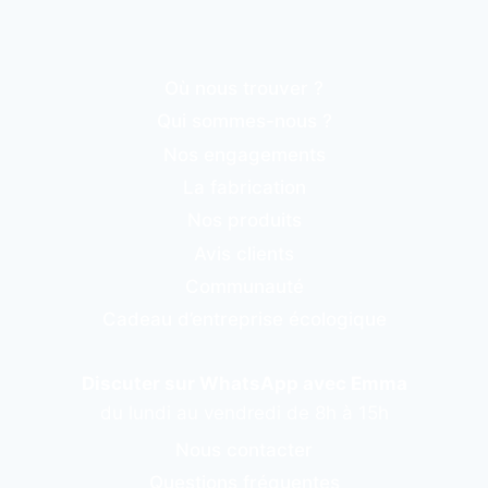
Où nous trouver ?
Qui sommes-nous ?
Nos engagements
La fabrication
Nos produits
Avis clients
Communauté
Cadeau d’entreprise écologique
Discuter sur WhatsApp avec Emma
du lundi au vendredi de 8h à 15h
Nous contacter
Questions fréquentes