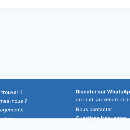
Discuter sur WhatsA
 trouver ?
du lundi au vendredi d
mes-nous ?
Nous contacter
gagements
Questions fréquentes
cation
Le coin presse
duits