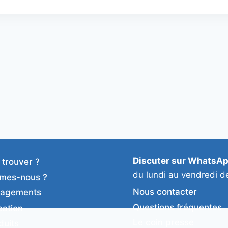
Discuter sur WhatsA
 trouver ?
du lundi au vendredi d
mes-nous ?
Nous contacter
gagements
Questions fréquentes
cation
Le coin presse
duits