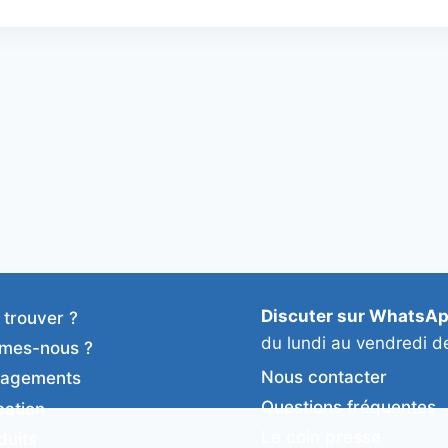
Discuter sur WhatsA
 trouver ?
du lundi au vendredi d
mes-nous ?
Nous contacter
gagements
Questions fréquentes
cation
Le coin presse
duits