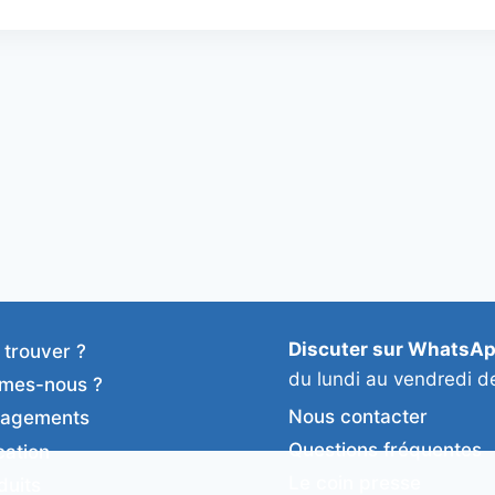
Discuter sur WhatsA
 trouver ?
du lundi au vendredi d
mes-nous ?
Nous contacter
gagements
Questions fréquentes
cation
Le coin presse
duits