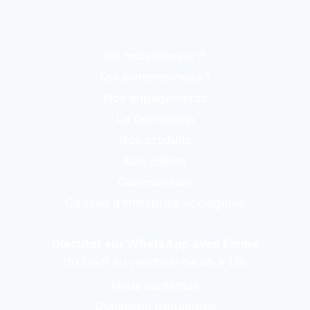
Où nous trouver ?
Qui sommes-nous ?
Nos engagements
La fabrication
Nos produits
Avis clients
Communauté
Cadeau d’entreprise écologique
Discuter sur WhatsApp avec Emma
du lundi au vendredi de 8h à 15h
Nous contacter
Questions fréquentes