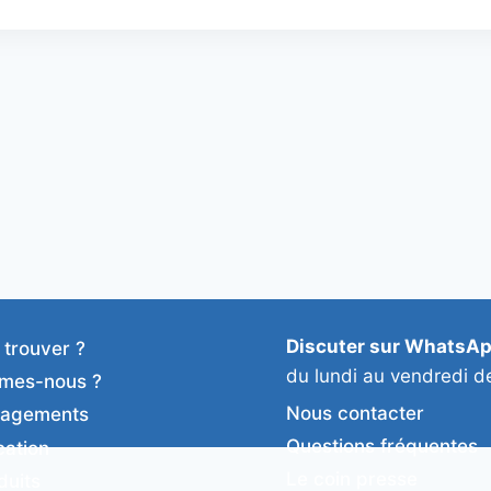
Discuter sur WhatsA
 trouver ?
du lundi au vendredi d
mes-nous ?
Nous contacter
gagements
Questions fréquentes
cation
Le coin presse
duits