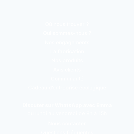
Où nous trouver ?
Qui sommes-nous ?
Nos engagements
La fabrication
Nos produits
Avis clients
Communauté
Cadeau d’entreprise écologique
Discuter sur WhatsApp avec Emma
du lundi au vendredi de 8h à 15h
Nous contacter
Questions fréquentes