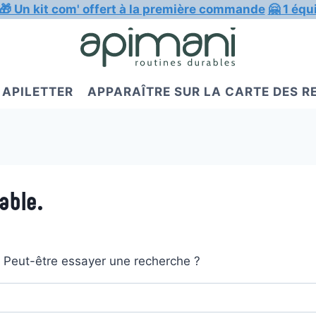
🎁 Un kit com' offert à la première commande
🤗 1 équ
APILETTER
APPARAÎTRE SUR LA CARTE DES 
able.
t. Peut-être essayer une recherche ?