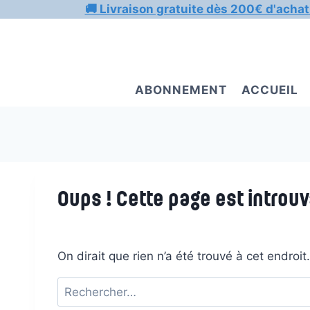
Aller
🚚 Livraison gratuite dès 200€ d'achat
au
contenu
ABONNEMENT
ACCUEIL
Oups ! Cette page est introuv
On dirait que rien n’a été trouvé à cet endroi
Rechercher :