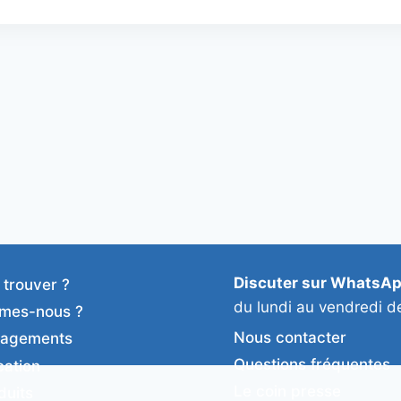
Discuter sur WhatsA
 trouver ?
du lundi au vendredi d
mes-nous ?
Nous contacter
gagements
Questions fréquentes
cation
Le coin presse
duits