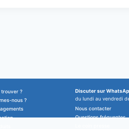
Discuter sur WhatsA
 trouver ?
du lundi au vendredi d
mes-nous ?
Nous contacter
gagements
Questions fréquentes
cation
Le coin presse
duits