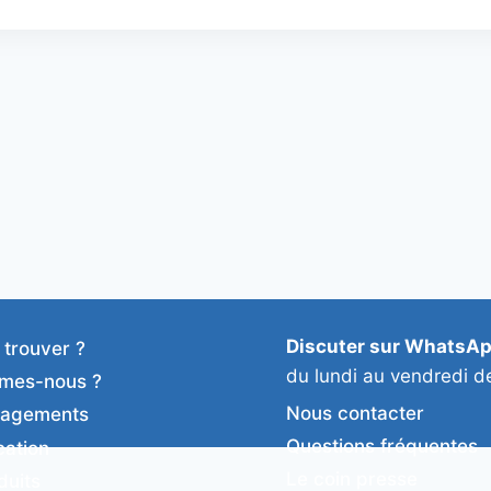
Discuter sur WhatsA
 trouver ?
du lundi au vendredi d
mes-nous ?
Nous contacter
gagements
Questions fréquentes
cation
Le coin presse
duits