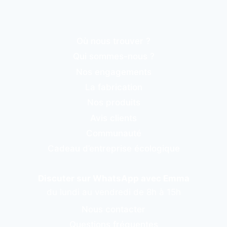
Où nous trouver ?
Qui sommes-nous ?
Nos engagements
La fabrication
Nos produits
Avis clients
Communauté
Cadeau d’entreprise écologique
Discuter sur WhatsApp avec Emma
du lundi au vendredi de 8h à 15h
Nous contacter
Questions fréquentes