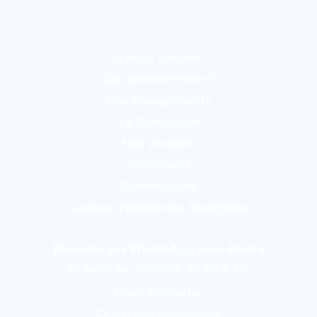
Où nous trouver ?
Qui sommes-nous ?
Nos engagements
La fabrication
Nos produits
Avis clients
Communauté
Cadeau d’entreprise écologique
Discuter sur WhatsApp avec Emma
du lundi au vendredi de 8h à 15h
Nous contacter
Questions fréquentes