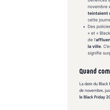
bénéfices à
novembre ét
teintaient 
cette journ
Des policie
» et « Blac
de l’
afflue
la ville
. C’
signifie s
Quand comm
La date du Black 
de novembre, jus
le Black Friday 