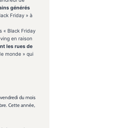
vendredi de
ains générés
lack Friday » à
s « Black Friday
ving en raison
nt les rues de
 de monde » qui
e vendredi du mois
bre. Cette année,