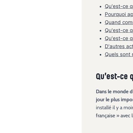
Qu'est-ce q
Pourquoi app
Quand comm
Qu'est-ce q
Qu'est-ce q
D'autres ac
Quels sont 
Qu’est-ce q
Dans le monde du
jour le plus impo
installé il y a m
française » avec 