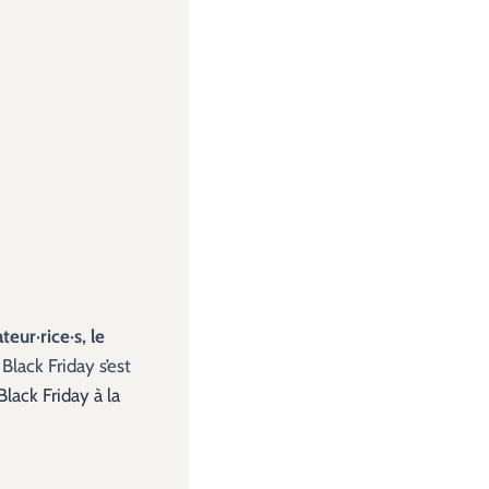
ur·rice·s, le
Black Friday s’est
ack Friday à la