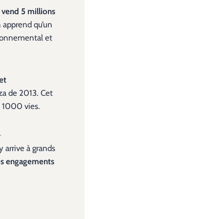
 vend 5 millions
on apprend qu’un
vironnemental et
et
za de 2013. Cet
e 1000 vies.
-
y arrive à grands
les engagements