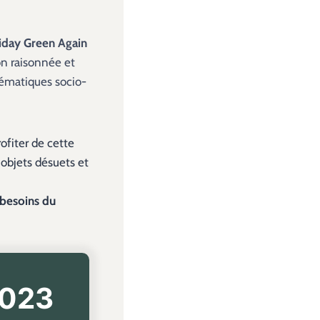
riday Green Again
on raisonnée et
blématiques socio-
ofiter de cette
 objets désuets et
 besoins du
2023