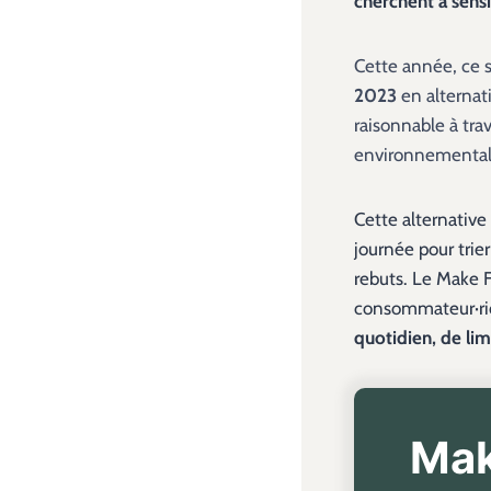
cherchent à sensi
Cette année, ce 
2023
en alternat
raisonnable à tra
environnementale
Cette alternative
journée pour trie
rebuts. Le Make Fr
consommateur·ric
quotidien, de lim
Mak