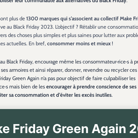
biliser leur communauté aux alternatives du Black Friday
.
sont plus de
1300 marques qui s’associent au collectif Make F
ive au Black Friday 2023. L’objectif ? Rétablir une consommati
vers des choses plus simples et plus saines pour lutter aux pro
s actuelles. En bref,
consommer moins et mieux
!
 au Black Friday, encourage même les consommateur·rice·s à pr
r ses armoires et ainsi réparer, donner, revendre ou recycler ces
iday Green Again n’a pas pour objectif de faire culpabiliser les
e·s mais bien de les
encourager à prendre conscience de ses
iter sa consommation et d’éviter les excès inutiles
.
e Friday Green Again 