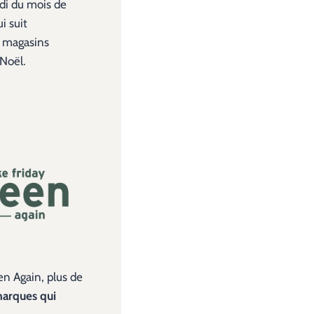
udi du mois de
i suit
s magasins
Noël.
n Again, plus de
marques qui