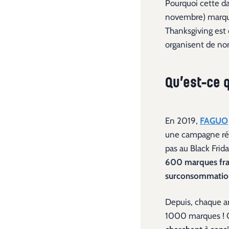
Pourquoi cette da
novembre) marque 
Thanksgiving est 
organisent de no
Qu’est-ce 
En 2019,
FAGUO
une campagne réf
pas au Black Frid
600 marques fran
surconsommation
Depuis, chaque a
1000 marques ! Ce