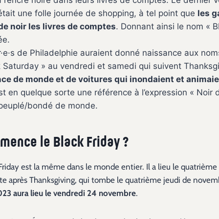
 l’encre noire dans leurs livres de comptes. Le dernier 
ait une folle journée de shopping, à tel point que
les g
de noir les livres de comptes
. Donnant ainsi le nom « B
ée.
r·e·s de Philadelphie auraient donné naissance aux nom
k Saturday » au vendredi et samedi qui suivent Thanksgi
nce de monde et de voitures qui inondaient et animaie
est en quelque sorte une référence à l’expression « Noir
urpeuplé/bondé de monde.
ence le Black Friday ?
Friday est la même dans le monde entier. Il a lieu le quatrièm
te après Thanksgiving, qui tombe le quatrième jeudi de novem
2023 aura lieu le vendredi 24 novembre
.