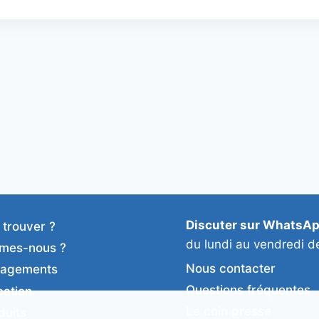
Discuter sur WhatsA
 trouver ?
du lundi au vendredi d
mes-nous ?
Nous contacter
gagements
Questions fréquentes
cation
Le coin presse
duits