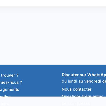
Discuter sur WhatsA
 trouver ?
du lundi au vendredi d
mes-nous ?
Nous contacter
gagements
Questions fréquentes
cation
Le coin presse
duits