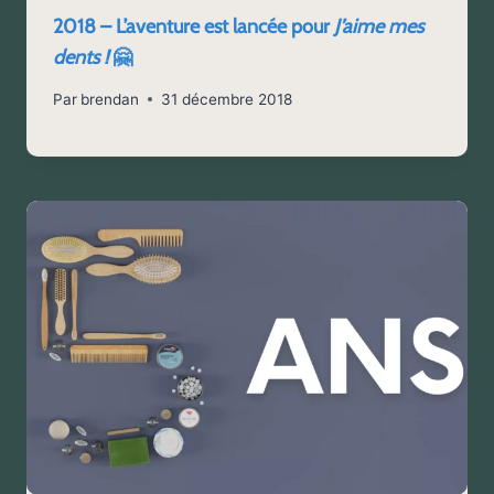
2018 – L’aventure est lancée pour
J’aime mes
dents !
🤗
Par
brendan
31 décembre 2018