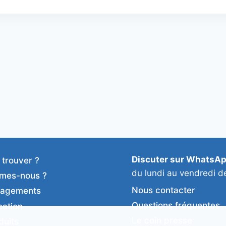
Discuter sur WhatsA
 trouver ?
du lundi au vendredi d
mes-nous ?
Nous contacter
gagements
Questions fréquentes
cation
Le coin presse
duits