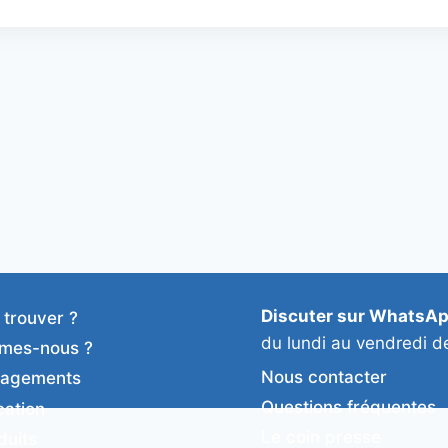
Discuter sur WhatsA
 trouver ?
du lundi au vendredi d
mes-nous ?
Nous contacter
gagements
Questions fréquentes
cation
Le coin presse
duits