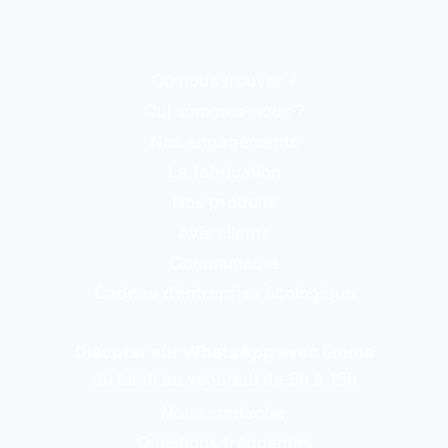
Où nous trouver ?
Qui sommes-nous ?
Nos engagements
La fabrication
Nos produits
Avis clients
Communauté
Cadeau d’entreprise écologique
Discuter sur WhatsApp avec Emma
du lundi au vendredi de 8h à 15h
Nous contacter
Questions fréquentes