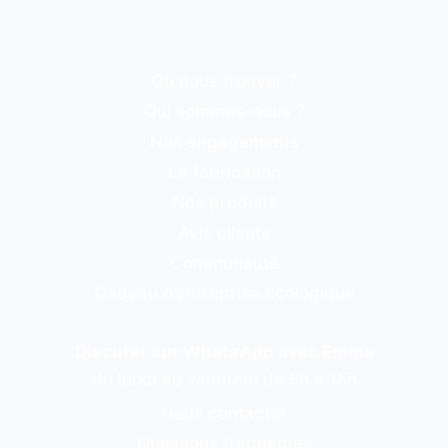
Où nous trouver ?
Qui sommes-nous ?
Nos engagements
La fabrication
Nos produits
Avis clients
Communauté
Cadeau d’entreprise écologique
Discuter sur WhatsApp avec Emma
du lundi au vendredi de 8h à 15h
Nous contacter
Questions fréquentes