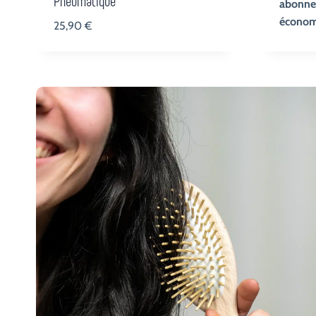
Pneumatique
abonne
écono
25,90
€