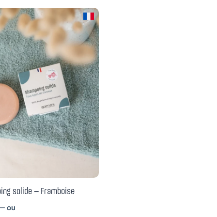
ng solide – Framboise
—
ou