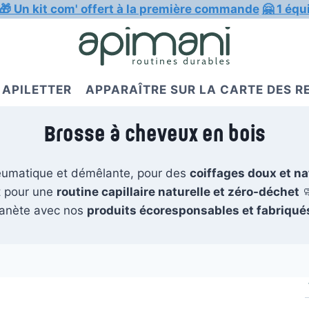
🎁 Un kit com' offert à la première commande
🤗 1 équ
APILETTER
APPARAÎTRE SUR LA CARTE DES 
Brosse à cheveux en bois
eumatique et démêlante, pour des
coiffages doux et na
t pour une
routine capillaire naturelle et zéro-déchet

lanète avec nos
produits écoresponsables et fabriqué