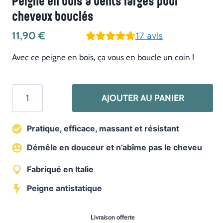
Peigne en bois à dents larges pour
cheveux bouclés
11,90
€
17
avis
Avec ce peigne en bois, ça vous en boucle un coin !
quantité
AJOUTER AU PANIER
de
Peigne
Pratique, efficace, massant et résistant
en
bois
Démêle en douceur et n’abîme pas le cheveu
à
Fabriqué en Italie
dents
larges
Peigne antistatique
pour
cheveux
Livraison offerte