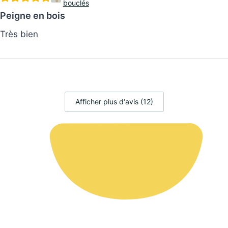
Peigne en bois à dents larges pour cheveux
bouclés
Peigne en bois
Très bien
Afficher plus d‘avis (12)