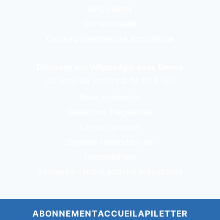
Avis clients
Communauté
Cadeau d’entreprise écologique
Discuter sur WhatsApp avec Emma
du lundi au vendredi de 8h à 15h
Nous contacter
Questions fréquentes
Le coin presse
Devenir revendeur·se
Recrutement
Sementis – notre activité industrielle
ABONNEMENT
ACCUEIL
APILETTER