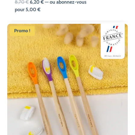
Le
Le
8,70
€
6,20
€
—
ou abonnez-vous
prix
prix
pour
5,00
€
initial
actuel
était :
est :
Promo !
8,70 €.
6,20 €.