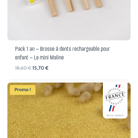
Pack 1 an – Brosse à dents rechargeable pour
enfant – La mini Maline
Le
Le
18,60
€
15,70
€
prix
prix
initial
actuel
Promo !
était :
est :
18,60 €.
15,70 €.