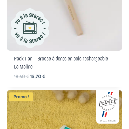
Pack 1 an – Brosse à dents en bois rechargeable –
La Maline
Le
Le
18,60
€
15,70
€
prix
prix
initial
actuel
Promo !
était :
est :
18,60 €.
15,70 €.