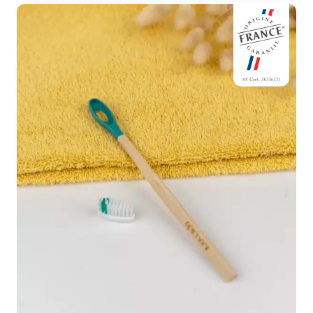
était :
est :
8,70 €.
6,20 €.