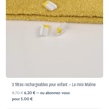
3 Têtes rechargeables pour enfant – La mini Maline
Le
Le
8,70
€
6,20
€
—
ou abonnez-vous
prix
prix
pour
5,00
€
initial
actuel