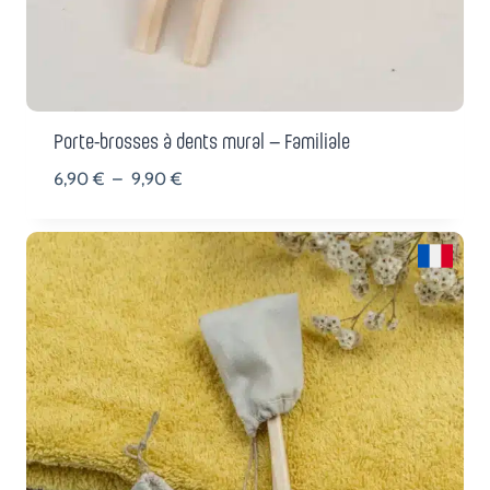
Porte-brosses à dents mural – Familiale
Plage
6,90
€
–
9,90
€
de
prix :
6,90 €
à
9,90 €